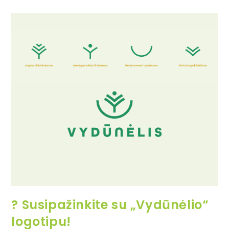
? Susipažinkite su „Vydūnėlio“
logotipu!