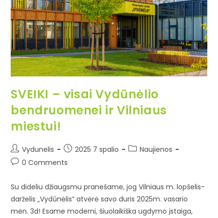
SVEIKI – visai Vydūnėlio
bendruomenei ir Vilniaus
miestui!
Vydunelis
2025 7 spalio
Naujienos
0 Comments
Su dideliu džiaugsmu pranešame, jog Vilniaus m. lopšelis-
darželis „Vydūnėlis“ atvėrė savo duris 2025m. vasario
mėn. 3d! Esame moderni, šiuolaikiška ugdymo įstaiga,