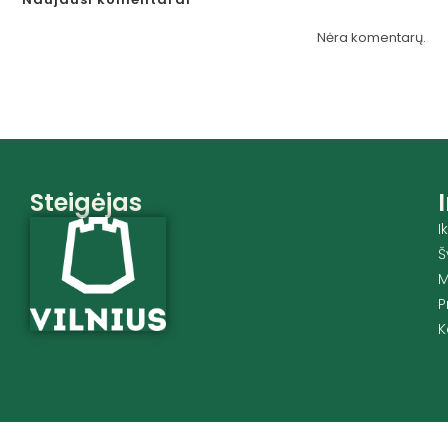
Nėra komentarų.
Steigėjas
I
Š
M
P
K