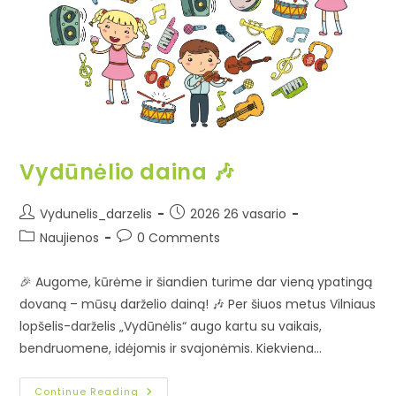
Vydūnėlio daina 🎶
Vydunelis_darzelis
2026 26 vasario
Naujienos
0 Comments
🎉 Augome, kūrėme ir šiandien turime dar vieną ypatingą
dovaną – mūsų darželio dainą! 🎶 Per šiuos metus Vilniaus
lopšelis-darželis „Vydūnėlis“ augo kartu su vaikais,
bendruomene, idėjomis ir svajonėmis. Kiekviena…
Continue Reading