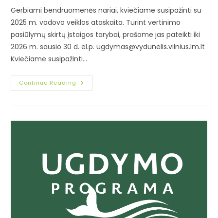
Gerbiami bendruomenės nariai, kviečiame susipažinti su
2025 m. vadovo veiklos ataskaita. Turint vertinimo
pasiūlymų skirtų įstaigos tarybai, prašome jas pateikti iki
2026 m. sausio 30 d. el.p. ugdymas@vydunelis.vilnius.lm.lt
Kviečiame susipažinti…
Continue Reading