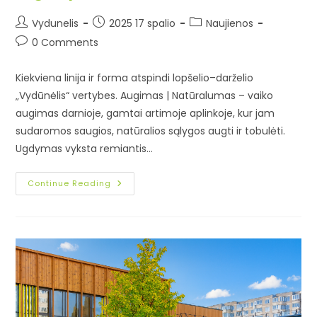
Vydunelis
2025 17 spalio
Naujienos
0 Comments
Kiekviena linija ir forma atspindi lopšelio–darželio
„Vydūnėlis“ vertybes. Augimas | Natūralumas – vaiko
augimas darnioje, gamtai artimoje aplinkoje, kur jam
sudaromos saugios, natūralios sąlygos augti ir tobulėti.
Ugdymas vyksta remiantis…
Continue Reading