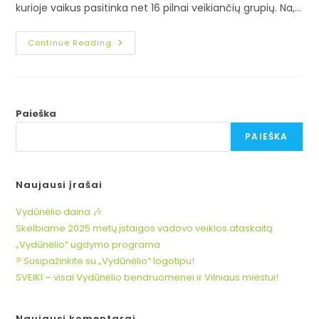
kurioje vaikus pasitinka net 16 pilnai veikiančių grupių. Na,…
Continue Reading
Paieška
PAIEŠKA
Naujausi įrašai
Vydūnėlio daina 🎶
Skelbiame 2025 metų įstaigos vadovo veiklos ataskaitą
„Vydūnėlio“ ugdymo programa
? Susipažinkite su „Vydūnėlio“ logotipu!
SVEIKI – visai Vydūnėlio bendruomenei ir Vilniaus miestui!
Naujausi komentarai