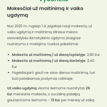
Mokesčiai už maitinimą ir vaiko
ugdymą
Nuo 2025 m. rugsėjo 1 d. įsigalioja nauji mokesčių už
vaiko ugdymą ir maitinimą Vilniaus miesto
savivaldybės ikimokyklinio ugdymo įstaigose
nustatymo ir mokėjimo tvarkos pakeitimai.
Mokestis už maitinimą / už dieną lopšelyje:
2,90 Eur
Mokestis už maitinimą / už dieną darželyje:
3,40
Eur
Pageidaujant gauti ne visos dienos maitinimą, turi
būti pateikiamas prašymas raštinėje.
Už vaiko ugdymą
visoms šeimoms nustatytas
26
Eur
mėnesinis mokestis, o socialinę pašalpą
gaunančioms šeimoms –
13 Eur
per mėnesį už vaiką.