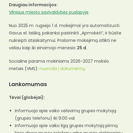
Daugiau informacijos:
Vilniaus miesto savivaldybės puslapyje
Nuo 2025 m. rugsėjo 1 d. mokėjimai yra automatizuoti.
Gavus el. laišką, pakanka pasirinkti „Apmokėti“, ir būsite
nukreipti atsiskaitymui. Prašome mokėjimą atlikti ne
vėliau kaip iki einamojo mėnesio
25 d.
Socialinė parama mokiniams 2026-2027 mokslo
metais (VMS):
nuoroda į dokumentą
.
Lankomumas
Tėvai (globėjai):
Informuoja apie vaiko vėlavimą grupės mokytoją
(grupės telefonu) iki 9:00 val.
Informuoja apie vaiko ligą grupės mokytoją pirmą