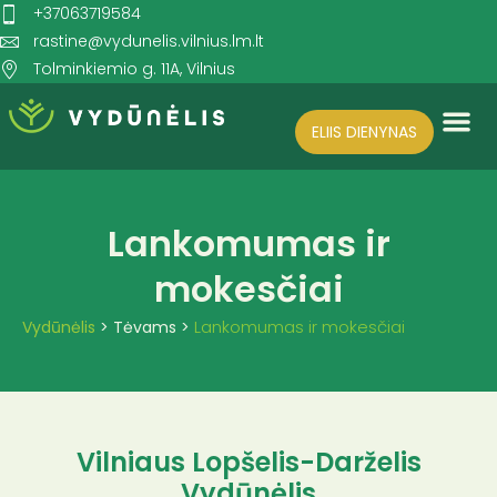
+37063719584
rastine@vydunelis.vilnius.lm.lt
Tolminkiemio g. 11A, Vilnius
ELIIS DIENYNAS
Search for:
SEARCH BUTTON
Lankomumas ir
mokesčiai
Lankomumas ir mokesčiai
Vydūnėlis
>
Tėvams
>
Vilniaus Lopšelis-Darželis
Vydūnėlis