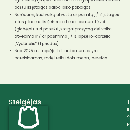
ligos dieną grupės telefonu arba grupės elektroniniu
paštu iki įstaigos darbo laiko pabaigos.
Norėdami, kad vaiką atvestų ar paimtų į / iš įstaigos
kitas pilnametis šeimai artimas asmuo, tėvai
(globėjai) turi pateikti įstaigai prašymą dėl vaiko
atvedimo ir / ar paėmimo į / iš lopšelio-darželio
„Vydūnėlis“ (1 priedas).
Nuo 2025 m. rugsėjo 1 d. lankomumas yra
pateisinamas, todėl teikti dokumentų nereikia.
Steigėjas
I
Š
M