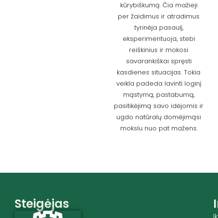
kūrybiškumą. Čia mažieji
per žaidimus ir atradimus
tyrinėja pasaulį,
eksperimentuoja, stebi
reiškinius ir mokosi
savarankiškai spręsti
kasdienes situacijas. Tokia
veikla padeda lavinti loginį
mąstymą, pastabumą,
pasitikėjimą savo idėjomis ir
ugdo natūralų domėjimąsi
mokslu nuo pat mažens.
Steigėjas
I