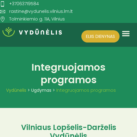
+37063719584
rastine@vydunelis.vilnius.lm.lt
Tolminkiemio g. 11A, Vilnius
ELIIS DIENYNAS
Search for:
SEARCH BUTTON
Integruojamos
programos
Integruojamos programos
Vydūnėlis
>
Ugdymas
>
Vilniaus Lopšelis-Darželis
Vydūnėlis