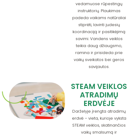
vedamuose rūpestingų
instruktorių. Plaukimas
padeda vaikams natūraliai
stiprėti, lavinti judesių
koordinaciją ir pasitikėjimą
savimi. Vandens veiklos
teikia daug džiaugsmo,
ramina ir prisideda prie
vaikų sveikatos bei geros
savijautos.
STEAM VEIKLOS
ATRADIMŲ
ERDVĖJE
Darželyje įrengta atradimų
erdvė – vieta, kurioje vyksta
STEAM veiklos, skatinančios
vaikų smalsumą ir