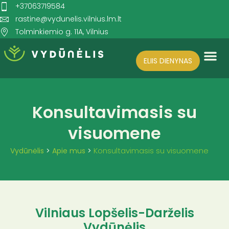
+37063719584
rastine@vydunelis.vilnius.lm.lt
Tolminkiemio g. 11A, Vilnius
ELIIS DIENYNAS
Search for:
SEARCH BUTTON
Konsultavimasis su
visuomene
Konsultavimasis su visuomene
Vydūnėlis
>
Apie mus
>
Vilniaus Lopšelis-Darželis
Vydūnėlis