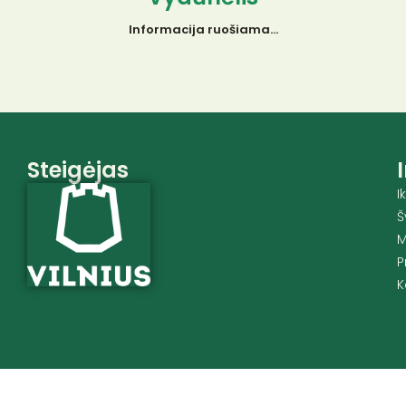
Informacija ruošiama…
Steigėjas
I
Š
M
P
K