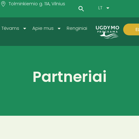
Tolminkiemio g. 11A, Vilnius
Search
LT
for:
SEARCH BUTTON
Tėvams
Apie mus
Renginiai
E
Partneriai