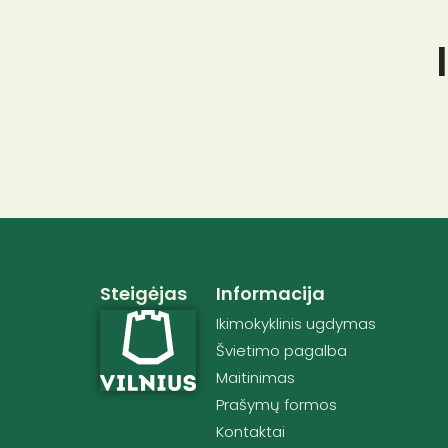
Steigėjas
Informacija
Ikimokyklinis ugdymas
Švietimo pagalba
Maitinimas
Prašymų formos
Kontaktai