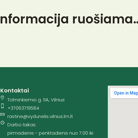
Informacija ruošiama
Kontaktai
Tolminkiemio g. 11A, Vilnius
+37063719584
rastine@vydunelis.vilnius.lm.lt
Darbo laikas:
pirmadienis - penktadienis nuo 7:00 iki