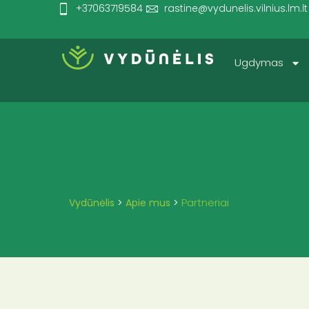
+37063719584
rastine@vydunelis.vilnius.lm.lt
Ugdymas
Partneriai
Vydūnėlis
>
Apie mus
>