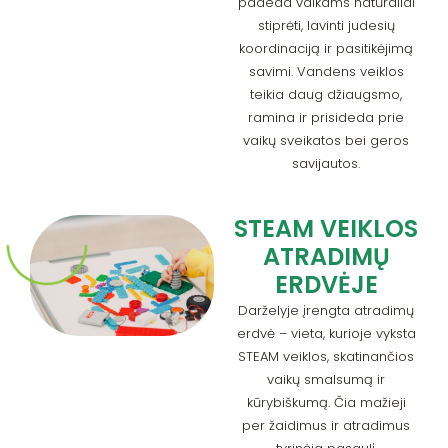
padeda vaikams natūraliai
stiprėti, lavinti judesių
koordinaciją ir pasitikėjimą
savimi. Vandens veiklos
teikia daug džiaugsmo,
ramina ir prisideda prie
vaikų sveikatos bei geros
savijautos.
STEAM VEIKLOS
ATRADIMŲ
ERDVĖJE
Darželyje įrengta atradimų
erdvė – vieta, kurioje vyksta
STEAM veiklos, skatinančios
vaikų smalsumą ir
kūrybiškumą. Čia mažieji
per žaidimus ir atradimus