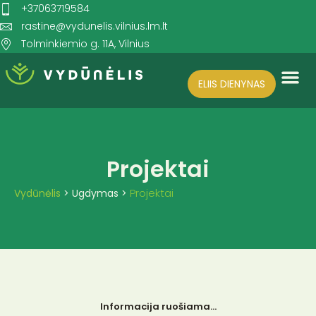
+37063719584
rastine@vydunelis.vilnius.lm.lt
Tolminkiemio g. 11A, Vilnius
ELIIS DIENYNAS
Search for:
SEARCH BUTTON
Projektai
Projektai
Vydūnėlis
>
Ugdymas
>
Informacija ruošiama…