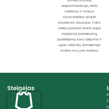
tyrinėja pasaulį,
eksperimentuoja, stebi
reiškinius ir mokosi
savarankiškai spręsti
kasdienes situacijas. Tokia
veikla padeda lavinti loginį
mąstymą, pastabumą,
pasitikėjimą savo idėjomis ir
ugdo natūralų domėjimąsi
mokslu nuo pat mažens.
Steigėjas
I
Š
M