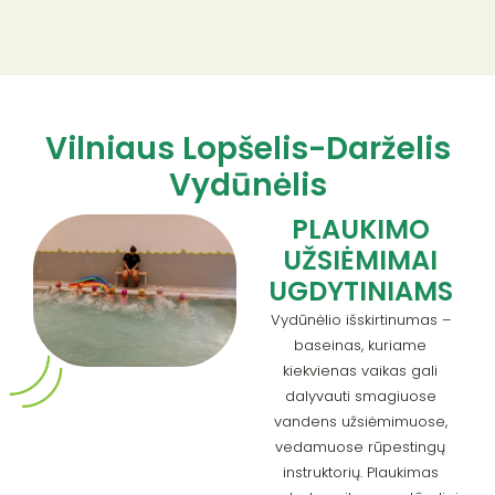
Vilniaus Lopšelis-Darželis
Vydūnėlis
PLAUKIMO
UŽSIĖMIMAI
UGDYTINIAMS
Vydūnėlio išskirtinumas –
baseinas, kuriame
kiekvienas vaikas gali
dalyvauti smagiuose
vandens užsiėmimuose,
vedamuose rūpestingų
instruktorių. Plaukimas