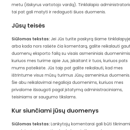
metu (išskyrus vartotojo vardą). Tinklalapio administratori
tai pat gali matyti ir redaguoti šiuos duomenis.
Jūsų teisės
Siūlomas tekstas:
Jei Jūs turite paskyrą šiame tinklalapyje
arba kada nors rašėte čia komentarą, galite reikalauti gaut
duomenų eksporto failą su visais asmeniniais duomenimis
kuriuos mes turime apie Jus, įskaitant ir tuos, kuriuos pats
mums pateikėte. Jūs taip pat galite reikalauti, kad mes
ištrintume visus mūsų turimus Jūsų asmeninius duomenis
Šie abu reikalavimai negalioja duomenims, kuriuos mes
privalome išsaugoti pagal įstatymą administraciniams,
teisiniams ar saugumo tikslams.
Kur siunčiami jūsų duomenys
Siūlomas tekstas:
Lankytojų komentarai gali būti tikrinam