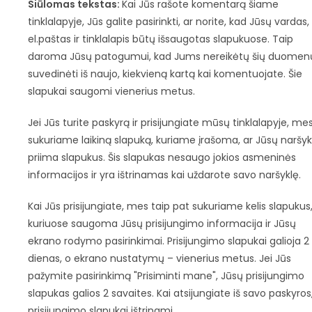
Siūlomas tekstas:
Kai Jūs rašote komentarą šiame
tinklalapyje, Jūs galite pasirinkti, ar norite, kad Jūsų vardas,
el.paštas ir tinklalapis būtų išsaugotas slapukuose. Taip
daroma Jūsų patogumui, kad Jums nereikėtų šių duomen
suvedinėti iš naujo, kiekvieną kartą kai komentuojate. Šie
slapukai saugomi vienerius metus.
Jei Jūs turite paskyrą ir prisijungiate mūsų tinklalapyje, me
sukuriame laikiną slapuką, kuriame įrašoma, ar Jūsų naršyk
priima slapukus. Šis slapukas nesaugo jokios asmeninės
informacijos ir yra ištrinamas kai uždarote savo naršyklę.
Kai Jūs prisijungiate, mes taip pat sukuriame kelis slapukus
kuriuose saugoma Jūsų prisijungimo informacija ir Jūsų
ekrano rodymo pasirinkimai. Prisijungimo slapukai galioja 2
dienas, o ekrano nustatymų – vienerius metus. Jei Jūs
pažymite pasirinkimą "Prisiminti mane", Jūsų prisijungimo
slapukas galios 2 savaites. Kai atsijungiate iš savo paskyros
prisijungimo slapukai ištrinami.