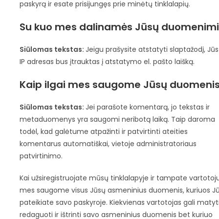
paskyrą ir esate prisijungęs prie minėtų tinklalapių.
Su kuo mes dalinamės Jūsų duomenimi
Siūlomas tekstas:
Jeigu prašysite atstatyti slaptažodį, Jū
IP adresas bus įtrauktas į atstatymo el. pašto laišką.
Kaip ilgai mes saugome Jūsų duomeni
Siūlomas tekstas:
Jei parašote komentarą, jo tekstas ir
metaduomenys yra saugomi neribotą laiką. Taip daroma
todėl, kad galėtume atpažinti ir patvirtinti ateities
komentarus automatiškai, vietoje administratoriaus
patvirtinimo.
Kai užsiregistruojate mūsų tinklalapyje ir tampate vartotoju
mes saugome visus Jūsų asmeninius duomenis, kuriuos J
pateikiate savo paskyroje. Kiekvienas vartotojas gali matyti
redaguoti ir ištrinti savo asmeninius duomenis bet kuriuo