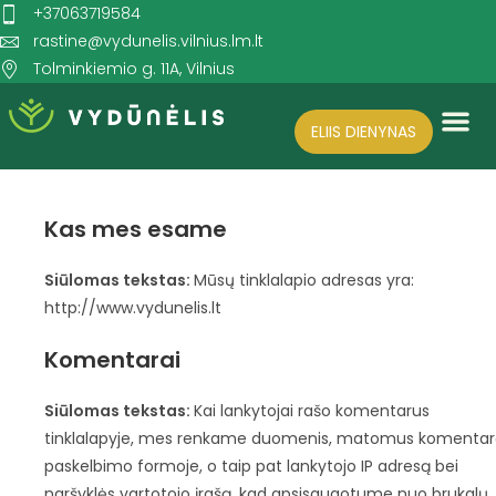
+37063719584
rastine@vydunelis.vilnius.lm.lt
Tolminkiemio g. 11A, Vilnius
ELIIS DIENYNAS
Search for:
SEARCH BUTTON
Kas mes esame
Siūlomas tekstas:
Mūsų tinklalapio adresas yra:
http://www.vydunelis.lt
Komentarai
Siūlomas tekstas:
Kai lankytojai rašo komentarus
tinklalapyje, mes renkame duomenis, matomus komenta
paskelbimo formoje, o taip pat lankytojo IP adresą bei
naršyklės vartotojo įrašą, kad apsisaugotume nuo brukalų.