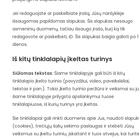
Jei redaguojate ar paskelbiate įrašą, Jūsų naršyklėje
išsaugomas papildomas slapukas. Šis slapukas nesaugo
asmeninių duomenų, tačiau išsaugo įrašo, kurį ką tik
redagavote ar paskelbėti, ID. Šis slapukas baigia galioti po 1
dienos.
Iš kitų tinklalapių įkeltas turinys
Siūlomas tekstas:
Šiame tinklalapyje gali būti iš kitų
tinklalapio įkelto turinio (pavyzdžiui, video, paveikslėliai,
tekstas ir pan.). Tokio įkelto turinio peržiūra ir veiksmai su j
šiame tinklalapyje prilygsta apsilankymui tuose
tinklalapiuose, iš kurių turinys yra įkeltas.
Šie tinklalapiai gali rinkti duomenis apie Jus, naudoti slapu
(cookies), trečiųjų šalių sekimo paslaugas ir stebėti Jūsų
veiksmus su įkeltu turiniu, įskaitant ir tuos atvejus, kai turit