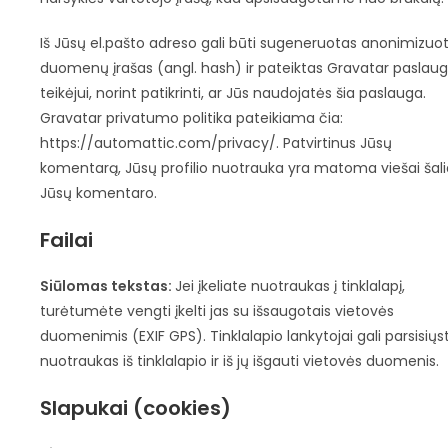
Iš Jūsų el.pašto adreso gali būti sugeneruotas anonimizuo
duomenų įrašas (angl. hash) ir pateiktas Gravatar paslau
teikėjui, norint patikrinti, ar Jūs naudojatės šia paslauga.
Gravatar privatumo politika pateikiama čia:
https://automattic.com/privacy/. Patvirtinus Jūsų
komentarą, Jūsų profilio nuotrauka yra matoma viešai šali
Jūsų komentaro.
Failai
Siūlomas tekstas:
Jei įkeliate nuotraukas į tinklalapį,
turėtumėte vengti įkelti jas su išsaugotais vietovės
duomenimis (EXIF GPS). Tinklalapio lankytojai gali parsisiųst
nuotraukas iš tinklalapio ir iš jų išgauti vietovės duomenis.
Slapukai (cookies)