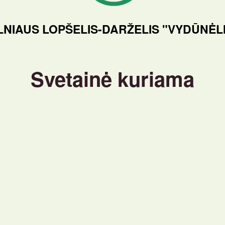
LNIAUS LOPŠELIS-DARŽELIS "VYDŪNĖL
Svetainė kuriama